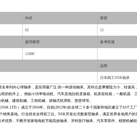
外径
厚度
62
12
疲劳载荷
参考转速
11000
品牌
日本精工NSK轴承
轴承原名单列向心球轴承，是应用最广泛 的一种滚动轴承。其特点是摩擦阻力小，转速
负荷的机件上， 例如小功率电动机、汽车及拖拉机变速箱、机床齿轮箱，一般机器、
业机械、建筑机械、工程机械、滚轴式轮滑鞋、悠悠球等。
SK LTD.）成立于1916年。目前(2012年)在全球二十多个国家和地区建立了63个
6个销售基地。行业排名全球前三位。NSK开发出无数新型轴承，满足世界各地用户的
技术优势，不断开发家电电机节能高效轴承、牙科医疗轴承、汽车零部件、精密机械组