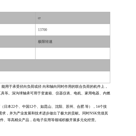
cr
13700
极限转速
高，能用于承受径向负荷或径 向和轴向同时作用的联合负荷的机件上，
工具等。深沟球轴承可用于变速箱、仪器仪表、电机、家用电器、内燃
工厂（日本22个、中国12个、如昆山、沈阳、苏州、合肥 等），14个技
需求，并为产业发展和技术进步做出了极大的贡献。同时NSK凭借其
件、等高精尖产品，在电子应用等领域积极开展多元化经营。