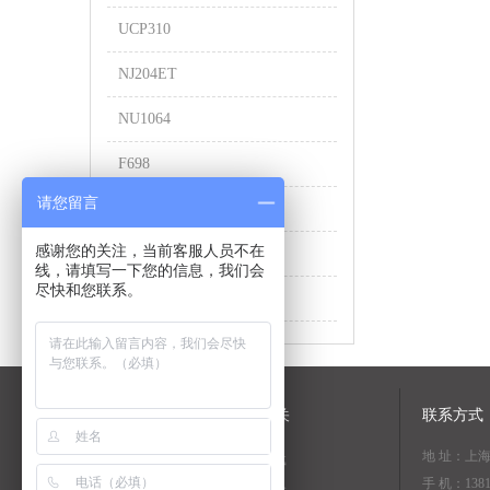
UCP310
NJ204ET
NU1064
F698
请您留言
NN3020K
感谢您的关注，当前客服人员不在
HR33124J
线，请填写一下您的信息，我们会
尽快和您联系。
6807ZZ
关于我们
NSK相关
联系方式
地 址：上
公司简介
资料下载
手 机：1381