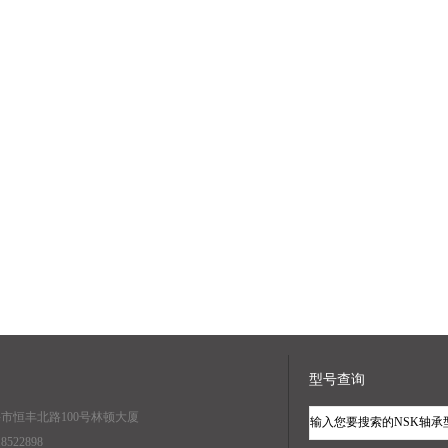
型号查询
海市恒丰北路100号林顿大厦
8522898