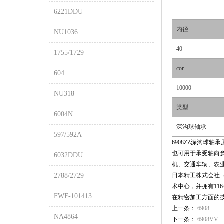
6221DDU
内径
NU1036
40
1755/1729
cor
604
10000
NU318
类型
6004N
深沟球轴承
597/592A
6908ZZ深沟球
也可用于承受轴向
6032DDU
机、交通车辆、农
2788/2729
日本精工株式会社（N
术中心，并拥有11
FWF-101413
在精密加工方面的
上一条：
6908
NA4864
下一条：
6908VV