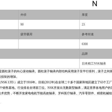
外径
厚度
90
23
疲劳载荷
参考转速
6300
品牌
日本精工NSK轴承
滚动体是圆柱滚子的向心滚动轴承。圆柱滚子轴承内部结构采用滚子呈平行排列，滚子之
转扭矩的增加。
SK LTD.）成立于1916年。目前(2012年)在全球二十多个国家和地区建立了63个
6个销售基地。行业排名全球前三位。NSK开发出无数新型轴承，满足世界各地用户的
技术优势，不断开发家电电机节能高效轴承、牙科医疗轴承、汽车零部件、精密机械组
W