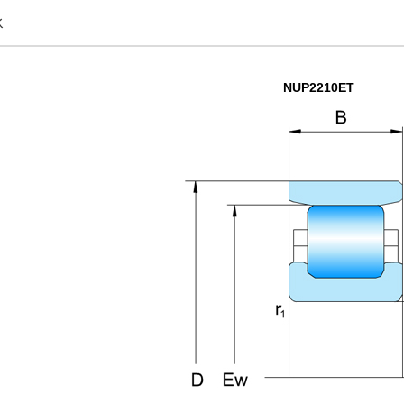
承
NUP2210ET