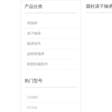
圆柱滚子轴
产品分类
球轴承
滚子轴承
轴承组件
超精密轴承
精密机械部件
热门型号
53200U
UC316