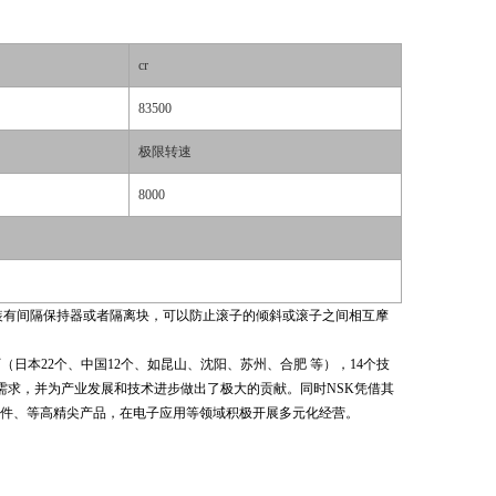
cr
83500
极限转速
8000
间装有间隔保持器或者隔离块，可以防止滚子的倾斜或滚子之间相互摩
工厂（日本22个、中国12个、如昆山、沈阳、苏州、合肥 等），14个技
需求，并为产业发展和技术进步做出了极大的贡献。同时NSK凭借其
件、等高精尖产品，在电子应用等领域积极开展多元化经营。