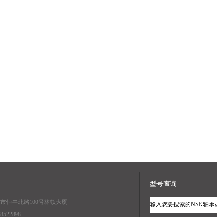
型号查询
海市恒丰北路100号林顿大厦
8522898