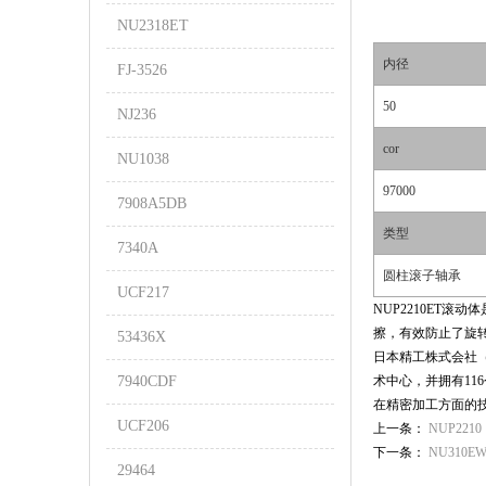
NU2318ET
内径
FJ-3526
50
NJ236
cor
NU1038
97000
7908A5DB
类型
7340A
圆柱滚子轴承
UCF217
NUP2210ET
擦，有效防止了旋
53436X
日本精工株式会社（N
7940CDF
术中心，并拥有11
在精密加工方面的
UCF206
上一条：
NUP2210
下一条：
NU310E
29464