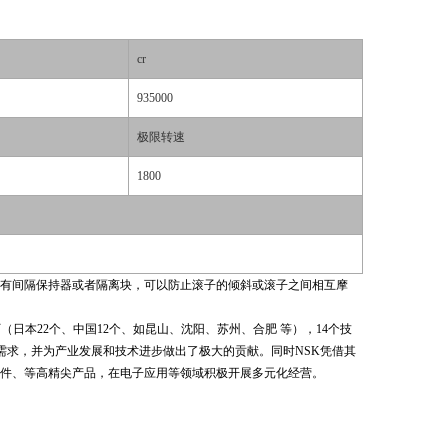
cr
935000
极限转速
1800
间装有间隔保持器或者隔离块，可以防止滚子的倾斜或滚子之间相互摩
工厂（日本22个、中国12个、如昆山、沈阳、苏州、合肥 等），14个技
需求，并为产业发展和技术进步做出了极大的贡献。同时NSK凭借其
件、等高精尖产品，在电子应用等领域积极开展多元化经营。