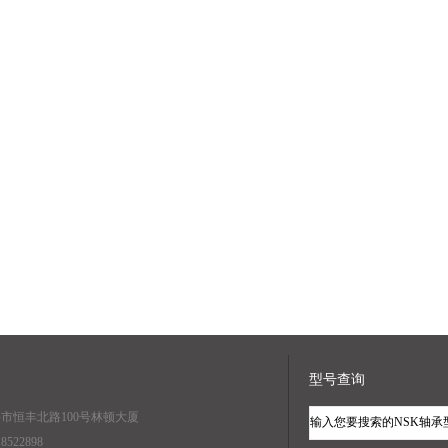
型号查询
海市恒丰北路100号林顿大厦
8522898