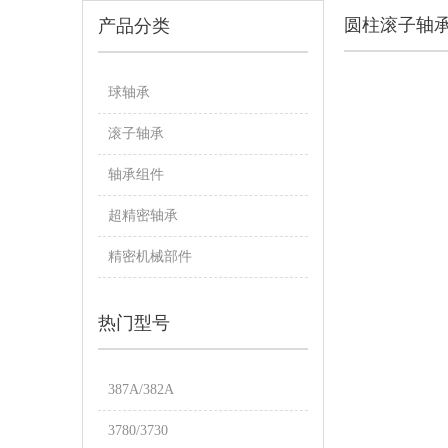
圆柱滚子轴
产品分类
球轴承
滚子轴承
轴承组件
超精密轴承
精密机械部件
热门型号
387A/382A
3780/3730