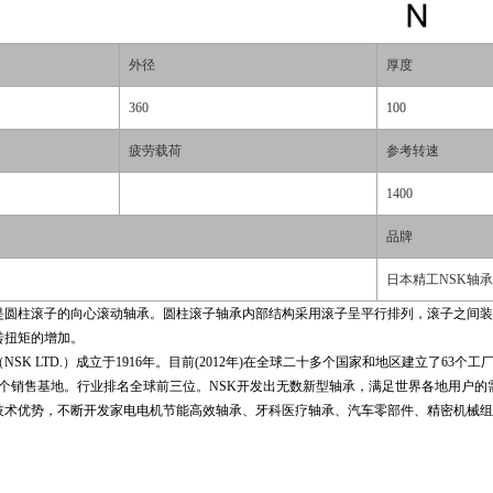
外径
厚度
360
100
疲劳载荷
参考转速
1400
品牌
日本精工NSK轴承
动体是圆柱滚子的向心滚动轴承。圆柱滚子轴承内部结构采用滚子呈平行排列，滚子之
转扭矩的增加。
SK LTD.）成立于1916年。目前(2012年)在全球二十多个国家和地区建立了63个
6个销售基地。行业排名全球前三位。NSK开发出无数新型轴承，满足世界各地用户的
技术优势，不断开发家电电机节能高效轴承、牙科医疗轴承、汽车零部件、精密机械组