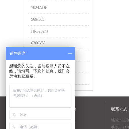
7024ADB
569/563
HR32324J
6306VV
请您留言
RS-5012
感谢您的关注，当前客服人员不在
53217U
线，请填写一下您的信息，我们会
尽快和您联系。
601XZZ
关于我们
NSK相关
联系方式
地 址：上
公司简介
资料下载
手 机：1381