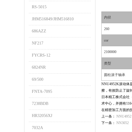
RS-5015
内径
JHM516849/JHM516810
260
686AZZ
cor
NF217
2100000
FYCRS-12
类型
6824NR
圆柱滚子轴承
69/500
NNU4952K滚
擦，有效防止了旋
FNTA-7095
日本精工株式会社（N
7238BDB
术中心，并拥有11
在精密加工方面的
HR32056XJ
上一条：
NNU4952
下一条：
NN3052
7032A