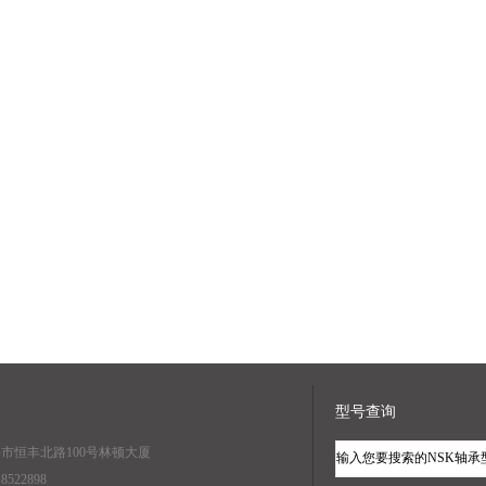
型号查询
海市恒丰北路100号林顿大厦
8522898