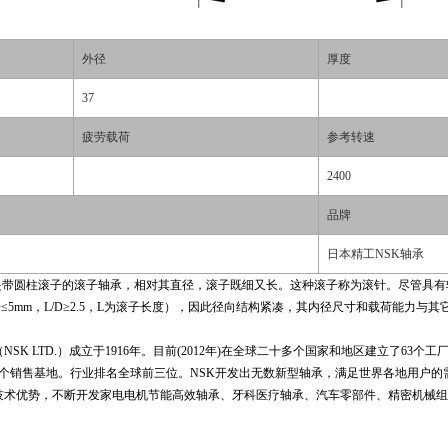
外径
厚度
37
疲劳载荷
参考转速
2400
品牌
日本精工NSK轴承
轴承是带圆柱滚子的滚子轴承，相对其直径，滚子既细又长。这种滚子称为滚针。尽管
≤5mm，L/D≥2.5，L为滚子长度），因此径向结构紧凑，其内径尺寸和载荷能力
SK LTD.）成立于1916年。目前(2012年)在全球二十多个国家和地区建立了63个
6个销售基地。行业排名全球前三位。NSK开发出无数新型轴承，满足世界各地用户的
技术优势，不断开发家电电机节能高效轴承、牙科医疗轴承、汽车零部件、精密机械组