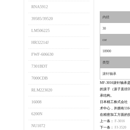
RNA5912
内径
39585/39520
30
LM506225
cor
HR32214J
18900
FWF-606630
类型
7301BDT
滚针轴承
7000CDB
MF-3016滚针
的滚子（滚子直径D
RLM223020
承结构。
16008
日本精工株式会社（N
术中心，并拥有11
6200N
在精密加工方面的
上一条：
F-3016
NU1072
下一条：
FJ-3520