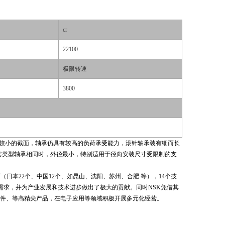
cr
22100
极限转速
3800
具有较小的截面，轴承仍具有较高的负荷承受能力，滚针轴承装有细而长
与其它类型轴承相同时，外径最小，特别适用于径向安装尺寸受限制的支
工厂（日本22个、中国12个、如昆山、沈阳、苏州、合肥 等），14个技
需求，并为产业发展和技术进步做出了极大的贡献。同时NSK凭借其
件、等高精尖产品，在电子应用等领域积极开展多元化经营。